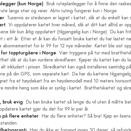
anlegger (kun Norge)
: Bruk ruteplanlegger for å finne den raske
ute langs stier og veier. Aktiv ruting fungerer kun i Norge.
er
: Tusenvis av stedsnavn er lagret i kartet, slik at du enkelt ka
ert
: Vi oppdaterer kartet hver måned, slik at ditt kart alltid er o
ne blir kun årlig oppdatert (tilgjengelig kun i Norge). Du kan fri
t i ett år. Etter et år kan du forsatt bruke kartet du har lastet ne
te abonnementet for kr 99 for 12 nye måneder. Kartet ble sist o
 for toppturgåere i Norge
: Vær tryggere på tur med bratthetsk
thet slik at du kan vurdere skredfaren. Kjøper du kartet kan du 
 alt inkludert i prisen. Skredkartet kan også installeres samtidig
tene på din GPS, som separate kart. Da har du kartene tilgjengelig 
gnet fra et høydekart fra en høydemodell med 10 meters horisont
e mindre heng som ikke er synlig i kartet. Bratthetskartet og skr
, bruk evig
: Du kan bruke kartet så lenge du vil uten å måtte be
pdatere kartet gjør du det for 99 kr per år.
s på flere enheter
: Har du flere enheter? Så bra! Kjøp en lisens
sstanden.
hetsgaranti
: Hvis du ikke er fornøyd innen 30 dager, så refunde