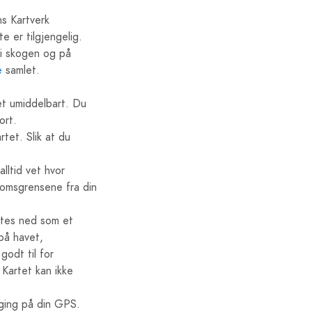
s Kartverk
 er tilgjengelig.
 i skogen og på
e
samlet.
tet umiddelbart. Du
ort.
tet. Slik at du
lltid vet hvor
domsgrensene fra din
astes ned som et
 på havet,
godt til for
 Kartet kan ikke
ging på din GPS.