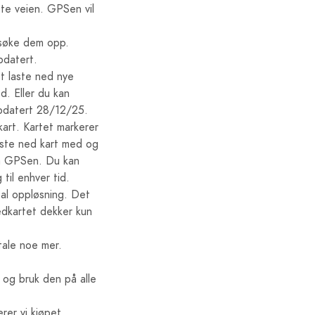
ste veien. GPSen vil
n søke dem opp.
ppdatert.
tt laste ned nye
d. Eller du kan
ppdatert 28/12/25.
art. Kartet markerer
laste ned kart med og
 på GPSen. Du kan
til enhver tid.
al oppløsning. Det
edkartet dekker kun
tale noe mer.
 og bruk den på alle
rer vi kjøpet.