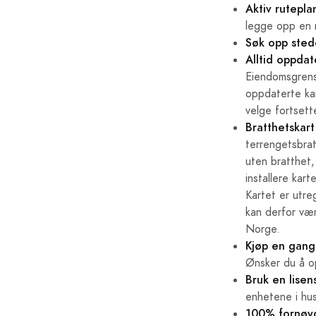
Aktiv rutepl
legge opp en r
Søk opp sted
Alltid oppdat
Eiendomsgrense
oppdaterte kar
velge fortset
Bratthetskart
terrengetsbrat
uten bratthet,
installere kar
Kartet er utre
kan derfor vær
Norge.
Kjøp en gang
Ønsker du å op
Bruk en lisen
enhetene i hu
100% fornøyd