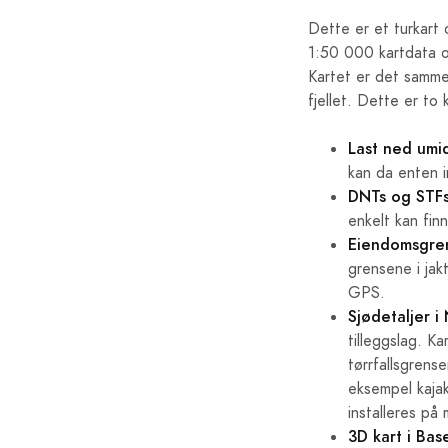
Dette er et turkart
1:50 000 kartdata o
Kartet er det samme 
fjellet. Dette er to
Last ned umi
kan da enten i
DNTs og STFs
enkelt kan fin
Eiendomsgre
grensene i jak
GPS.
Sjødetaljer 
tilleggslag. K
tørrfallsgrense
eksempel kajak
installeres på 
3D kart i Ba