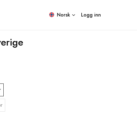
Norsk
Logg inn
erige
r
r