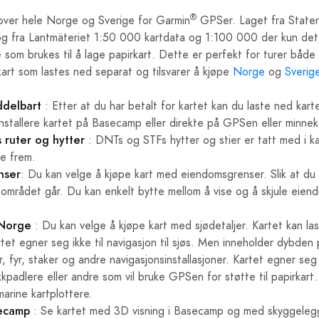
®
 over hele Norge og Sverige for Garmin
GPSer. Laget fra Staten
g fra Lantmäteriet 1:50 000 kartdata og 1:100 000 der kun dette
som brukes til å lage papirkart. Dette er perfekt for turer både
 kart som lastes ned separat og tilsvarer å kjøpe
Norge
og
Sverig
ddelbart
: Etter at du har betalt for kartet kan du laste ned kar
nstallere kartet på Basecamp eller direkte på GPSen eller minnek
 ruter og hytter
: DNTs og STFs hytter og stier er tatt med i kar
ne frem.
nser
: Du kan velge å kjøpe kart med eiendomsgrenser. Slik at du a
tområdet går. Du kan enkelt bytte mellom å vise og å skjule eien
i Norge
: Du kan velge å kjøpe kart med sjødetaljer. Kartet kan l
artet egner seg ikke til navigasjon til sjøs. Men inneholder dybden
r, fyr, staker og andre navigasjonsinstallasjoner. Kartet egner seg 
kpadlere eller andre som vil bruke GPSen for støtte til papirkart.
marine kartplottere.
secamp
: Se kartet med 3D visning i Basecamp og med skyggeleg